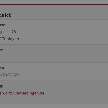
takt
sse:
gasse 28
0 Tübingen
m:
on:
1/29-78322
l:
e.wolf
@uni-tuebingen.de