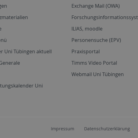
gen
Exchange Mail (OWA)
zmaterialien
Forschungsinformationssyst
e
ILIAS, moodle
enü
Personensuche (EPV)
r Uni Tübingen aktuell
Praxisportal
Generale
Timms Video Portal
Webmail Uni Tübingen
ltungskalender Uni
Impressum
Datenschutzerklärung