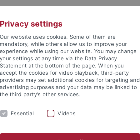
UNI A-Z
KONTAKT
Privacy settings
Our website uses cookies. Some of them are
mandatory, while others allow us to improve your
experience while using our website. You may change
your settings at any time via the Data Privacy
Statement at the bottom of the page. When you
e Fakultät
accept the cookies for video playback, third-party
issenschaft
providers may set additional cookies for targeting and
advertising purposes and your data may be linked to
the third party’s other services.
Essential
Videos
UNG
KARRIERE
ABTEILUNGEN
gogik
Erwachsenenbildung/ Weiterbildung