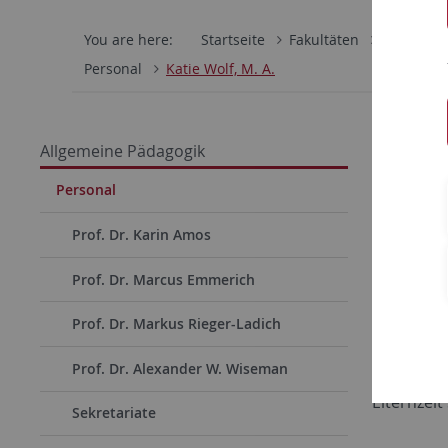
You are here:
Startseite
Fakultäten
Wirtschaf
Personal
Katie Wolf, M. A.
Katie 
Allgemeine Pädagogik
Personal
Prof. Dr. Karin Amos
Prof. Dr. Marcus Emmerich
Prof. Dr. Markus Rieger-Ladich
Prof. Dr. Alexander W. Wiseman
Elternzeit
Sekretariate