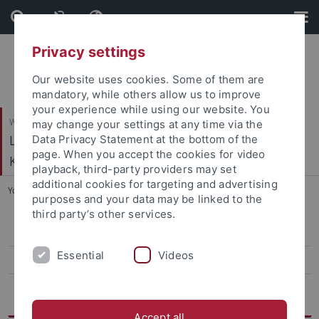
Skip
Skip
to
to
content
footer
Privacy settings
Our website uses cookies. Some of them are
mandatory, while others allow us to improve
your experience while using our website. You
Wirtschafts- und Sozialwissenschaftliche Fakultät
may change your settings at any time via the
Ludwig-Uhland-Institut für Empirische
Data Privacy Statement at the bottom of the
page. When you accept the cookies for video
Kulturwissenschaft
playback, third-party providers may set
additional cookies for targeting and advertising
You are here:
Startseite
...
Geschäftsführerin Consulting
purposes and your data may be linked to the
third party’s other services.
Berufsperspektiven
Essential
Videos
Berufspraxis im Studium
Praktikums- und Stellensuche
Accept all