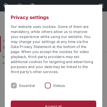
Skip
Skip
to
to
content
footer
Privacy settings
Our website uses cookies. Some of them are
mandatory, while others allow us to improve
your experience while using our website. You
Wirtschafts- und Sozialwissenschaftliche Fakultät
may change your settings at any time via the
Institut für Erziehungswissenschaft
Data Privacy Statement at the bottom of the
page. When you accept the cookies for video
playback, third-party providers may set
You are here:
Startseite
...
additional cookies for targeting and advertising
Abgeschlossene Forschungsprojekte
purposes and your data may be linked to the
third party’s other services.
Personal
Essential
Videos
Forschungsprojekte
Aktuelle Forschungsprojekte
Abgeschlossene Forschungsprojekte
Accept all