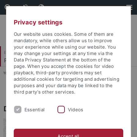
Skip
Skip
to
to
content
footer
Privacy settings
Our website uses cookies. Some of them are
mandatory, while others allow us to improve
your experience while using our website. You
Evangelisch-Theologische Fakultät
may change your settings at any time via the
Praktische Theologie III
Data Privacy Statement at the bottom of the
page. When you accept the cookies for video
playback, third-party providers may set
You are here:
Startseite
...
Dr. Hans-Ulrich Probst
additional cookies for targeting and advertising
purposes and your data may be linked to the
Dr. Hans-Ulrich Probst
third party’s other services.
Dr. Hans-Ulrich Probst
Essential
Videos
Accept all