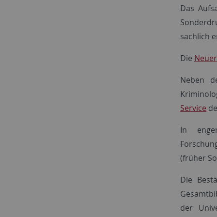
Das Aufsa
Sonderdru
sachlich 
Die
Neuerw
Neben de
Kriminolo
Service
des
In enge
Forschun
(früher S
Die Bestä
Gesamtbib
der Unive