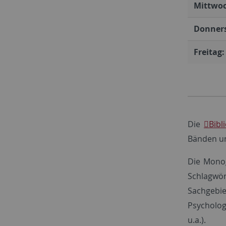
Mittwoc
Donners
Freitag:
Die
Bibl
Bänden un
Die Monog
Schlagwör
Sachgebie
Psycholog
u.a.).