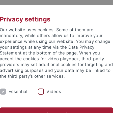
UNI A-Z
KONTAKT
Privacy settings
Our website uses cookies. Some of them are
mandatory, while others allow us to improve your
experience while using our website. You may change
your settings at any time via the Data Privacy
Statement at the bottom of the page. When you
accept the cookies for video playback, third-party
providers may set additional cookies for targeting and
advertising purposes and your data may be linked to
the third party’s other services.
Essential
Videos
FORSCHUNG
LEHRE
KRIMG 2024
Bibliothek
Publikationen
Linksammlung
WVTK
Kri