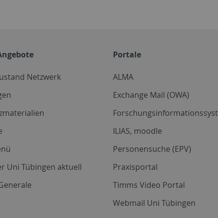
Angebote
Portale
zustand Netzwerk
ALMA
gen
Exchange Mail (OWA)
zmaterialien
Forschungsinformationssyst
e
ILIAS, moodle
enü
Personensuche (EPV)
r Uni Tübingen aktuell
Praxisportal
Generale
Timms Video Portal
Webmail Uni Tübingen