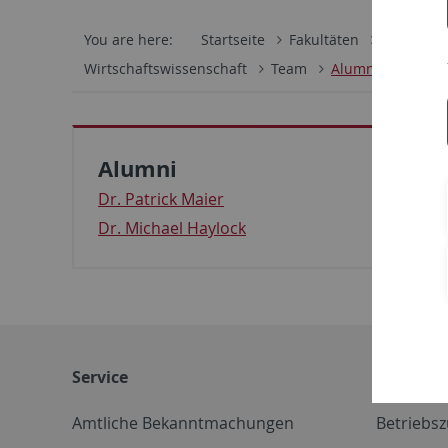
You are here:
Startseite
Fakultäten
Wirtschaf
Wirtschaftswissenschaft
Team
Alumni
Alumni
Dr. Patrick Maier
Dr. Michael Haylock
Service
Weitere 
Amtliche Bekanntmachungen
Betriebs