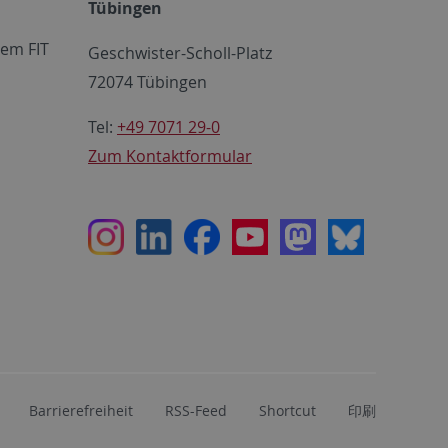
Tübingen
em FIT
Geschwister-Scholl-Platz
72074 Tübingen
Tel:
+49 7071 29-0
Zum Kontaktformular
Instagram
LinkedIn
Facebook
Youtube
Mastodon
Bluesky
Barrierefreiheit
RSS-Feed
Shortcut
印刷