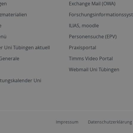
gen
Exchange Mail (OWA)
zmaterialien
Forschungsinformationssyst
e
ILIAS, moodle
enü
Personensuche (EPV)
r Uni Tübingen aktuell
Praxisportal
Generale
Timms Video Portal
Webmail Uni Tübingen
ltungskalender Uni
Impressum
Datenschutzerklärung