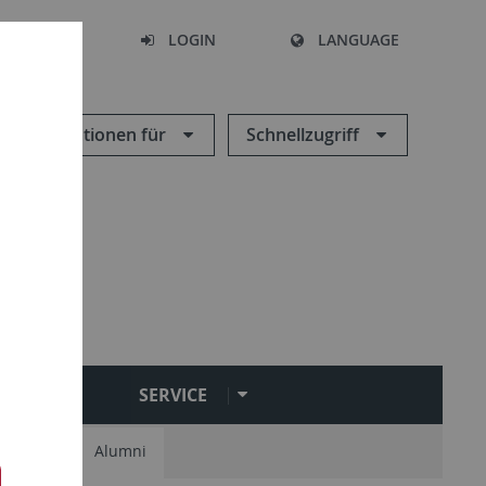
SEARCH
LOGIN
LANGUAGE
Informationen für
Schnellzugriff
OVERAGE
SERVICE
lecturers
Alumni