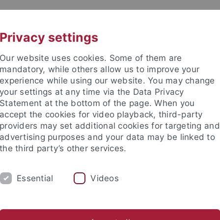
UNI A-Z
KONTAKT
Privacy settings
Our website uses cookies. Some of them are
mandatory, while others allow us to improve your
experience while using our website. You may change
your settings at any time via the Data Privacy
Statement at the bottom of the page. When you
e Fakultät
accept the cookies for video playback, third-party
providers may set additional cookies for targeting and
advertising purposes and your data may be linked to
the third party’s other services.
Essential
Videos
TEACHING
RESEARCH
MEDIA C
fanie Ehmann
Julian Wenzel
Student assistants
Guest 