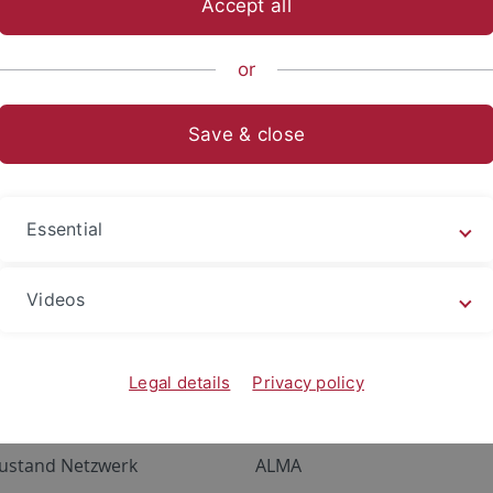
Accept all
ts- und Sozialwissenschaftliche Fakultät
Fächer
Fachbereich 
or
Save & close
Essential
Videos
Legal details
Privacy policy
Angebote
Portale
zustand Netzwerk
ALMA