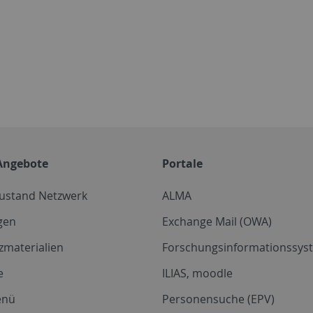
Angebote
Portale
zustand Netzwerk
ALMA
gen
Exchange Mail (OWA)
zmaterialien
Forschungsinformationssyst
e
ILIAS, moodle
enü
Personensuche (EPV)