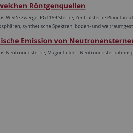
weichen Röntgenquellen
te:
Weiße Zwerge, PG1159 Sterne, Zentralsterne Planetarisc
sphären, synthetische Spektren, boden- und weltraumges
ische Emission von Neutronensterne
te:
Neutronensterne, Magnetfelder, Neutronensternatmosp