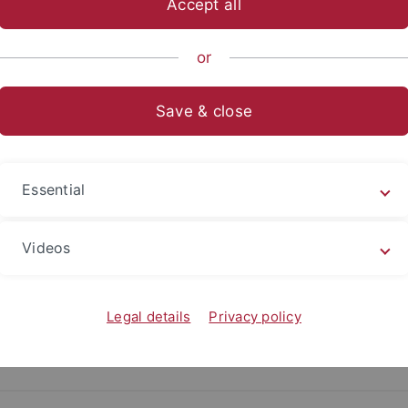
Accept all
ische Fakultät
Fachbereiche
Philosophie - Rhetorik - Medien
or
Save & close
Essential
akt
Sprechzeiten
ar für Allgemeine Rhetorik
nach Vereinbarung per E-M
Videos
philologicum, Raum 549
9 7071 2972113
Legal details
Privacy policy
an.erhardt
@uni-
ngen.de