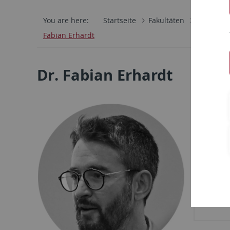
You are here:
Startseite
Fakultäten
Philosoph
Fabian Erhardt
Dr. Fabian Erhardt
Kont
Semin
Neu
+4
fabi
tuebi