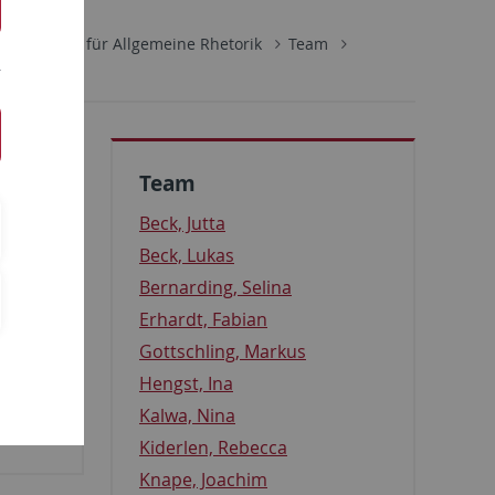
Seminar für Allgemeine Rhetorik
Team
Team
Beck, Jutta
Beck, Lukas
Bernarding, Selina
ail
Erhardt, Fabian
Gottschling, Markus
Hengst, Ina
Kalwa, Nina
Kiderlen, Rebecca
Knape, Joachim