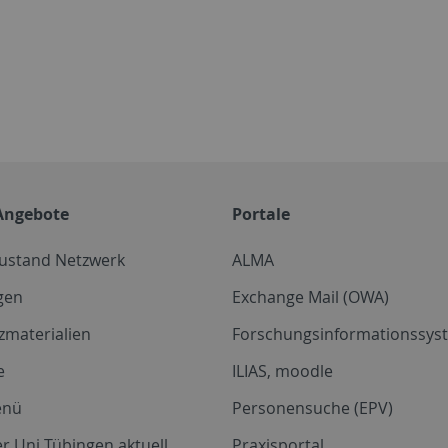
Angebote
Portale
zustand Netzwerk
ALMA
gen
Exchange Mail (OWA)
zmaterialien
Forschungsinformationssyst
e
ILIAS, moodle
enü
Personensuche (EPV)
r Uni Tübingen aktuell
Praxisportal