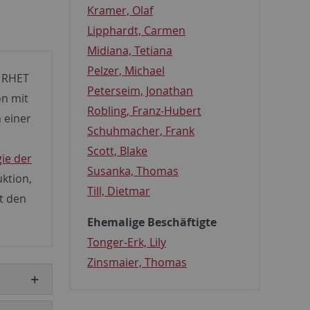
Kramer, Olaf
Lipphardt, Carmen
Midiana, Tetiana
Pelzer, Michael
m RHET
Peterseim, Jonathan
n mit
Robling, Franz-Hubert
 einer
Schuhmacher, Frank
Scott, Blake
ie der
Susanka, Thomas
ktion,
Till, Dietmar
t den
Ehemalige Beschäftigte
Tonger-Erk, Lily
Zinsmaier, Thomas