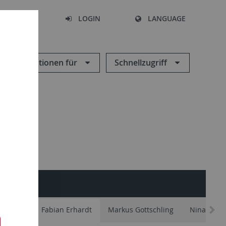
SEARCH
LOGIN
LANGUAGE
Informationen für
Schnellzugriff
rnarding
Fabian Erhardt
Markus Gottschling
Nina Kalw