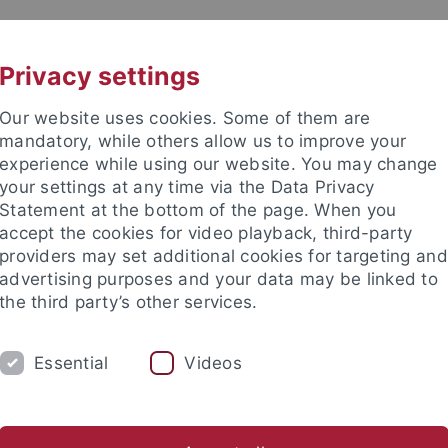
UNI A-Z
KONTAKT
Privacy settings
Our website uses cookies. Some of them are
mandatory, while others allow us to improve your
experience while using our website. You may change
your settings at any time via the Data Privacy
Statement at the bottom of the page. When you
accept the cookies for video playback, third-party
Rhetorik
providers may set additional cookies for targeting and
advertising purposes and your data may be linked to
the third party’s other services.
Essential
Videos
NG
REDE DES JAHRES
TEAM
Knape
Blake Scott
Jutta Beck
Lukas Beck
Selina Be