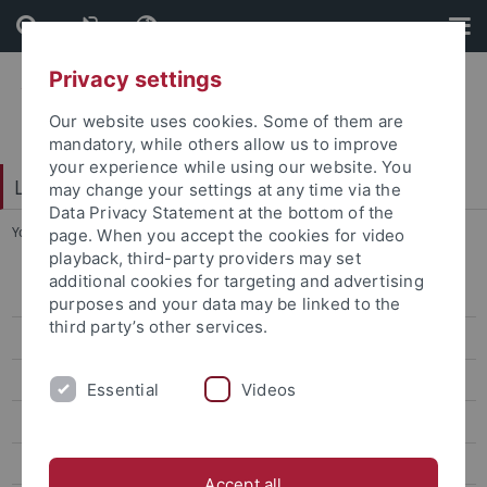
Skip
Skip
to
to
content
footer
Privacy settings
Our website uses cookies. Some of them are
mandatory, while others allow us to improve
your experience while using our website. You
LEAD Graduate School & Research Network
may change your settings at any time via the
Data Privacy Statement at the bottom of the
You are here:
Startseite
...
Schule & Wissenschaft
page. When you accept the cookies for video
playback, third-party providers may set
additional cookies for targeting and advertising
Über uns
purposes and your data may be linked to the
third party’s other services.
Forschung
Graduiertenschule
Essential
Videos
Core-Events
Transfer
Accept all