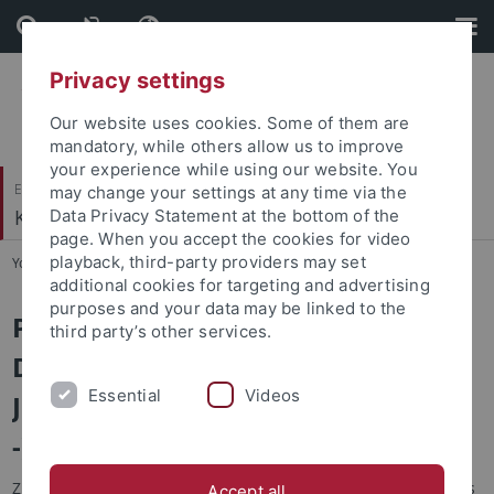
Skip
Skip
to
to
content
footer
Privacy settings
Our website uses cookies. Some of them are
mandatory, while others allow us to improve
your experience while using our website. You
Evangelisch-Theologische Fakultät
may change your settings at any time via the
Kirchengeschichte II
Data Privacy Statement at the bottom of the
page. When you accept the cookies for video
playback, third-party providers may set
You are here:
Startseite
...
Basilius-Projekt
additional cookies for targeting and advertising
purposes and your data may be linked to the
Projekt der Fritz-Thyssen-Stiftung:
third party’s other services.
Digitale kritische Edition der
Essential
Videos
Jesajaerklärung des (Pseudo?
-)Basilius (CPG 2911)
Ziel des Projektes ist es, für die unter dem Namen des Basilius
Accept all