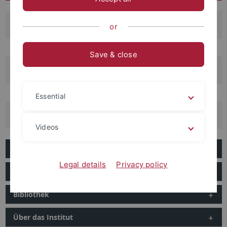
Aktuelle Veranstaltungen
or
Save & close
Förderverein des Instituts
Essential
AK Jüdisches Schwaben (AKJS)
Videos
Informationen zur Studienfachberatung
Legal details
Privacy policy
Kontakt, Sekretariat, Mitarbeiter, sonstige Personen
Bibliothek
Über das Institut