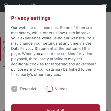
Skip
Skip
to
to
content
footer
Privacy settings
Our website uses cookies. Some of them are
mandatory, while others allow us to improve
your experience while using our website. You
Philosophische Fakultät
may change your settings at any time via the
Geschichtliche Landeskunde und Historische
Data Privacy Statement at the bottom of the
page. When you accept the cookies for video
Hilfswissenschaften
playback, third-party providers may set
additional cookies for targeting and advertising
You are here:
Startseite
...
Institut
purposes and your data may be linked to the
third party’s other services.
Institut für Geschichtliche
Essential
Videos
Landeskunde und Historische
Hilfswissenschaften
Accept all