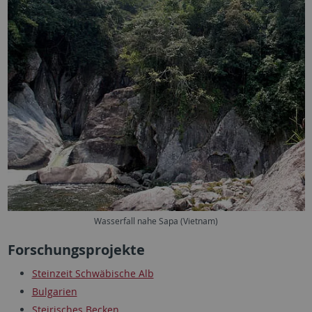
Wasserfall nahe Sapa (Vietnam)
Forschungsprojekte
Steinzeit Schwäbische Alb
Bulgarien
Steirisches Becken