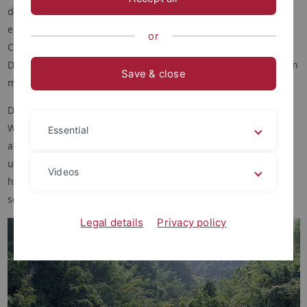
der Ökosysteme und des Klimas der Kontinente ist daher
einerseits abhängig von einer möglichst hochauflösenden
or
Chronologie und einer räumlich umfangreichen
Datengrundlage, andererseits aber auch von einer Vielzahl von
Save & close
methodischen Ansätzen.
Die Arbeitsgruppe Terrestrische Paläoklimatologie arbeitet im
Wesentlichen organismisch basiert (Wirbeltiere und Pflanzen
Essential
als Proxies) und geländeorientiert (eigene Geländearbeiten
und Grabungen). In unserer Forschung nutzen wir darüber
Videos
hinaus isotopengeochemische und geophysikalische Ansätze,
sowie datenbankgestützte Analysen.
Legal details
Privacy policy