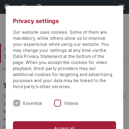
Skip
Skip
to
to
content
footer
Privacy settings
Our website uses cookies. Some of them are
mandatory, while others allow us to improve
your experience while using our website. You
Mathematisch-Naturwissenschaftliche Fakultät
may change your settings at any time via the
Terrestrische Paläoklimatologie
Data Privacy Statement at the bottom of the
page. When you accept the cookies for video
playback, third-party providers may set
You are here:
Startseite
...
Arbeitsgruppe
additional cookies for targeting and advertising
purposes and your data may be linked to the
Terrestrische Paläoklimatologie
third party’s other services.
Terrestrische Ökosysteme und terrestrisches Klima waren und
Essential
Videos
sind von entscheidender Bedeutung für die Evolution des
Menschen und seiner natürlichen Umwelt. Sie sind
außerordentlich dynamisch und durch eine starke räumliche
und zeitliche Heterogenität gekennzeichnet. Die Erforschung
Accept all