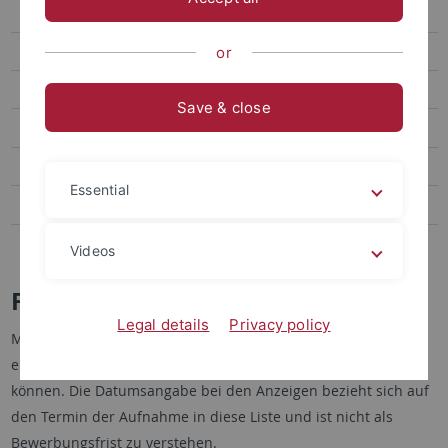
Exzellente Forschungsbedingungen
Werte
or
Karriereentwicklung
Save & close
Benefits
Familie und Beruf
Essential
Tübingen und Region
Stellenangebote veröffentlichen
Videos
Freie Stellen
Legal details
Privacy policy
Mit dieser Liste wird kein Anspruch auf Vollständigkeit
erhoben, da nur gemeldete Stellen aufgenommen werden
können. Die Datumsangabe bei den Anzeigen bezieht sich auf
den Termin der Aufnahme in diese Liste und ist nicht als
Bewerbungsfrist zu verstehen.