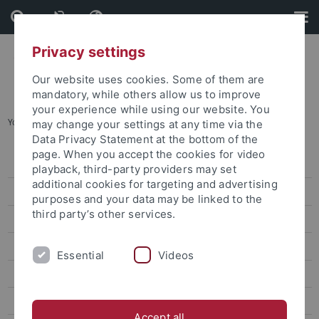
Skip
Skip
to
to
content
footer
Privacy settings
Our website uses cookies. Some of them are
mandatory, while others allow us to improve
your experience while using our website. You
You are here:
Startseite
...
Freie Stellen
may change your settings at any time via the
Data Privacy Statement at the bottom of the
page. When you accept the cookies for video
Freie Stellen
playback, third-party providers may set
additional cookies for targeting and advertising
IT & Bib / Technik & Handwerk / Verwaltung
purposes and your data may be linked to the
third party’s other services.
Professuren
Postdocs, Juniorprofessuren, Nachwuchsgruppenleitungen
Essential
Videos
Berufsausbildung an der Universität Tübingen
Internationale Forschende
Accept all