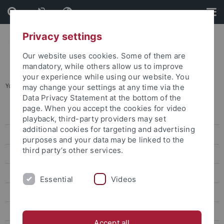
Skip
Skip
to
to
content
footer
Privacy settings
Our website uses cookies. Some of them are
mandatory, while others allow us to improve
your experience while using our website. You
You are here:
Startseite
...
Beratung und Info
may change your settings at any time via the
Data Privacy Statement at the bottom of the
page. When you accept the cookies for video
Zentrale Studienberatung
playback, third-party providers may set
additional cookies for targeting and advertising
Studienfachberatung
purposes and your data may be linked to the
third party’s other services.
Beratung für internationale Studierende
Lehramtsstudium
Essential
Videos
Studieren mit Beeinträchtigung
Schwierigkeiten im Studienverlauf
Accept all