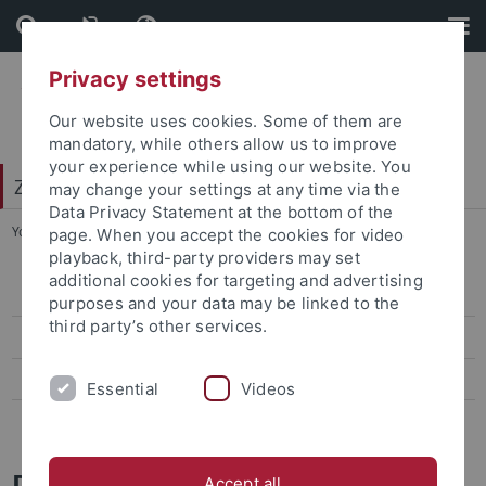
Skip
Skip
to
to
content
footer
Privacy settings
Our website uses cookies. Some of them are
mandatory, while others allow us to improve
your experience while using our website. You
Zentrum für Datenverarbeitung (ZDV)
may change your settings at any time via the
Data Privacy Statement at the bottom of the
You are here:
Startseite
...
Wir über uns
page. When you accept the cookies for video
playback, third-party providers may set
additional cookies for targeting and advertising
ZDV-Struktur
purposes and your data may be linked to the
third party’s other services.
Mitarbeiter-/innen
Assoziierte Mitarbeiter/-innen
Essential
Videos
Geschichte des ZDV
Das Zentrum für
Accept all