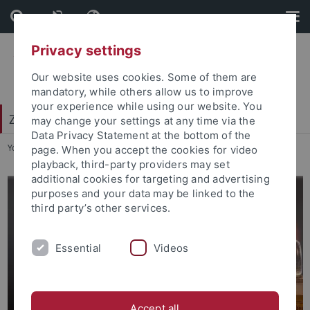
Skip
Skip
to
to
content
footer
Privacy settings
Our website uses cookies. Some of them are
mandatory, while others allow us to improve
your experience while using our website. You
Zentrum für Datenverarbeitung (ZDV)
may change your settings at any time via the
Data Privacy Statement at the bottom of the
You are here:
Startseite
...
Zentrum für Datenverarbeitung
page. When you accept the cookies for video
playback, third-party providers may set
additional cookies for targeting and advertising
purposes and your data may be linked to the
third party’s other services.
Essential
Videos
Accept all