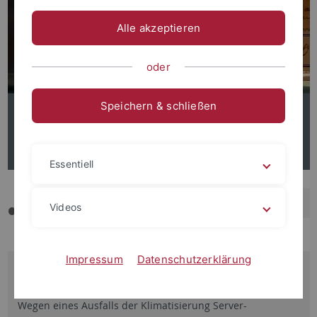
Alle akzeptieren
oder
Speichern & schließen
IT-Unterstützung
für Forschung und Lehre
Essentiell
rückwärt
v
Videos
blättern
b
Impressum
Datenschutzerklärung
05.08.2026
Ausfall Klimatisierung Server-Betriebsgebäude
Wegen eines Ausfalls der Klimatisierung Server-