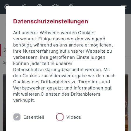
Direkt
Direkt
zum
zur
Inhalt
Fußleiste
Datenschutzeinstellungen
Auf unserer Webseite werden Cookies
verwendet. Einige davon werden zwingend
benötigt, während es uns andere ermöglichen,
Zentrum für Datenverarbeitung (ZDV)
Ihre Nutzererfahrung auf unserer Webseite zu
verbessern. Ihre getroffenen Einstellungen
Sie sind hier:
Startseite
...
Zentrum für Datenverarbeitung
können jederzeit in unserer
Datenschutzerklärung bearbeitet werden. Mit
den Cookies zur Videowiedergabe werden auch
Cookies des Drittanbieters zu Targeting- und
Werbezwecken gesetzt und Informationen ggf.
mit weiteren Diensten des Drittanbieters
verknüpft.
Essentiell
Videos