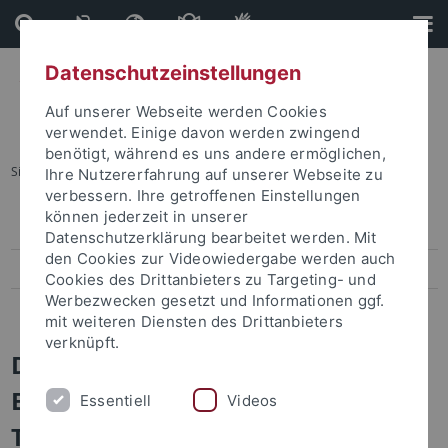
Direkt
Direkt
zum
zur
Inhalt
Fußleiste
Datenschutzeinstellungen
Auf unserer Webseite werden Cookies
verwendet. Einige davon werden zwingend
benötigt, während es uns andere ermöglichen,
Sie sind hier:
Startseite
Datenschutzerklärung
Ihre Nutzererfahrung auf unserer Webseite zu
verbessern. Ihre getroffenen Einstellungen
können jederzeit in unserer
Impressum
Datenschutzerklärung bearbeitet werden. Mit
den Cookies zur Videowiedergabe werden auch
Datenschutzerklärung
Cookies des Drittanbieters zu Targeting- und
Werbezwecken gesetzt und Informationen ggf.
Barrierefreiheit
mit weiteren Diensten des Drittanbieters
verknüpft.
Datenschutzerklärung der
Eberhard Karls Universität
Essentiell
Videos
Tübingen