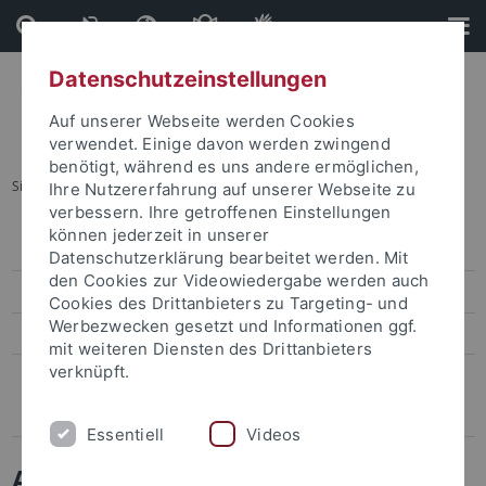
Direkt
Direkt
zum
zur
Inhalt
Fußleiste
Datenschutzeinstellungen
Auf unserer Webseite werden Cookies
verwendet. Einige davon werden zwingend
benötigt, während es uns andere ermöglichen,
Sie sind hier:
Startseite
...
Kommissionen
Ihre Nutzererfahrung auf unserer Webseite zu
verbessern. Ihre getroffenen Einstellungen
können jederzeit in unserer
Universitätsleitung
Datenschutzerklärung bearbeitet werden. Mit
den Cookies zur Videowiedergabe werden auch
Senat
Cookies des Drittanbieters zu Targeting- und
Werbezwecken gesetzt und Informationen ggf.
Universitätsrat
mit weiteren Diensten des Drittanbieters
verknüpft.
Kommissionen
International Advisory Board
Essentiell
Videos
Ausschüsse und Kommissionen