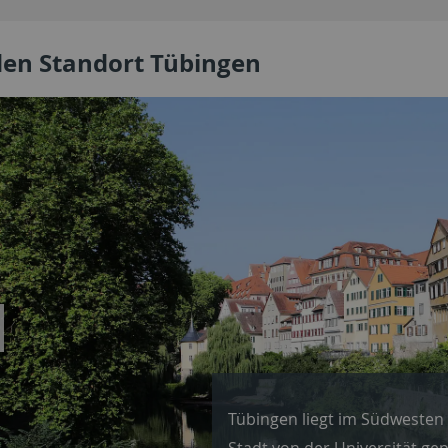
den Standort Tübingen
rückwärts
blättern
Tübingen liegt im Südwesten
Stadt von der Universität gep