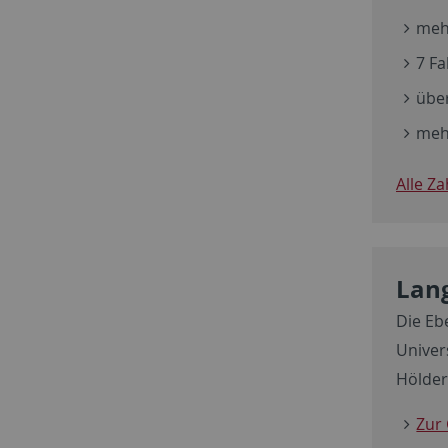
meh
7 Fa
übe
meh
Alle Z
Lang
Die Eb
Univer
Hölderl
Zur 