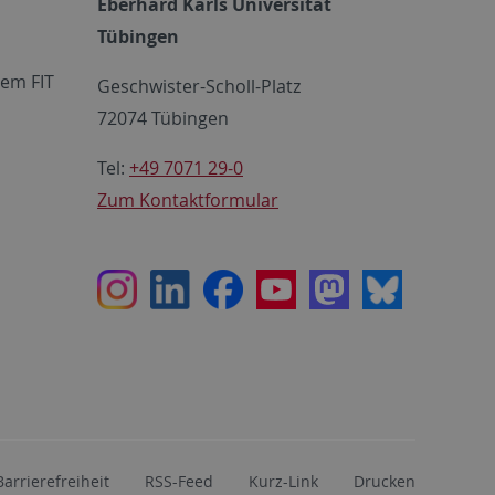
Eberhard Karls Universität
Tübingen
em FIT
Geschwister-Scholl-Platz
72074 Tübingen
Tel:
+49 7071 29-0
Zum Kontaktformular
Instagram
LinkedIn
Facebook
Youtube
Mastodon
Bluesky
Barrierefreiheit
RSS-Feed
Kurz-Link
Drucken