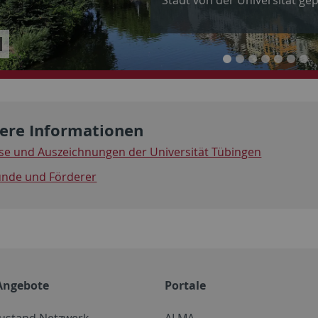
ider
oppen/starten
ere Informationen
ise und Auszeichnungen der Universität Tübingen
unde und Förderer
Angebote
Portale
zustand Netzwerk
ALMA