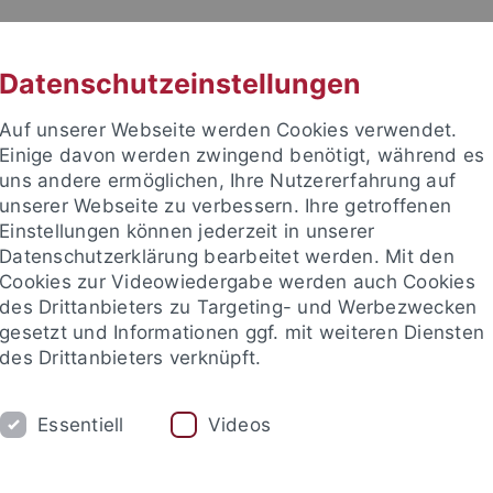
RACHE
UNI A-Z
KONTAKT
SUC
Datenschutzeinstellungen
Auf unserer Webseite werden Cookies verwendet.
Einige davon werden zwingend benötigt, während es
uns andere ermöglichen, Ihre Nutzererfahrung auf
unserer Webseite zu verbessern. Ihre getroffenen
TUDIUM
Einstellungen können jederzeit in unserer
FORSCHUNG
EINRICHTUNGE
Datenschutzerklärung bearbeitet werden. Mit den
Cookies zur Videowiedergabe werden auch Cookies
les und Publikationen
Campusleben
Im Dialog
Karriere
des Drittanbieters zu Targeting- und Werbezwecken
gesetzt und Informationen ggf. mit weiteren Diensten
des Drittanbieters verknüpft.
Essentiell
Videos
l der Universität Tübingen