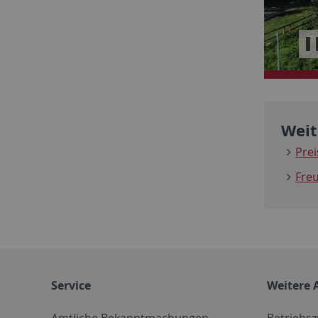
Sl
st
Weit
Pre
Fre
Service
Weitere 
Amtliche Bekanntmachungen
Betriebs