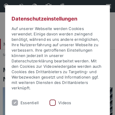
Direkt
Direkt
zum
zur
Inhalt
Fußleiste
Datenschutzeinstellungen
Auf unserer Webseite werden Cookies
verwendet. Einige davon werden zwingend
benötigt, während es uns andere ermöglichen,
Mathematisch-Naturwissenschaftliche Fakultät
Ihre Nutzererfahrung auf unserer Webseite zu
verbessern. Ihre getroffenen Einstellungen
Sie sind hier:
Startseite
...
Fakultät
können jederzeit in unserer
Datenschutzerklärung bearbeitet werden. Mit
den Cookies zur Videowiedergabe werden auch
Mathematisch-
Cookies des Drittanbieters zu Targeting- und
Naturwissenschaftliche Fakultät
Werbezwecken gesetzt und Informationen ggf.
mit weiteren Diensten des Drittanbieters
verknüpft.
Essentiell
Videos