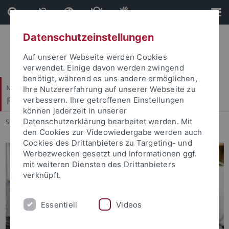
Direkt
Direkt
zum
zur
Inhalt
Fußleiste
Datenschutzeinstellungen
Auf unserer Webseite werden Cookies
verwendet. Einige davon werden zwingend
benötigt, während es uns andere ermöglichen,
Mathematisch-Naturwissenschaftliche Fakultät
Ihre Nutzererfahrung auf unserer Webseite zu
Fachbereich Informatik
verbessern. Ihre getroffenen Einstellungen
können jederzeit in unserer
Datenschutzerklärung bearbeitet werden. Mit
Sie sind hier:
Startseite
...
Fachbereich
den Cookies zur Videowiedergabe werden auch
Cookies des Drittanbieters zu Targeting- und
Werbezwecken gesetzt und Informationen ggf.
mit weiteren Diensten des Drittanbieters
verknüpft.
Essentiell
Videos