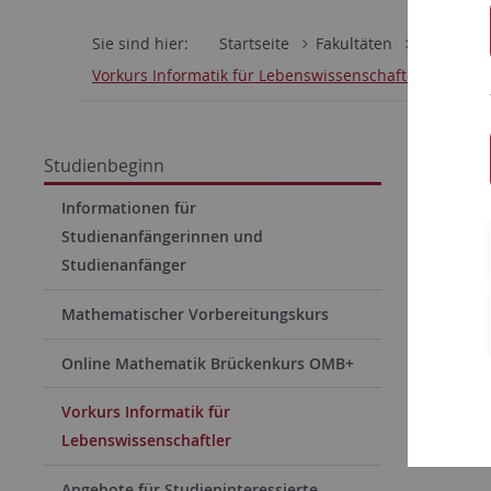
Sie sind hier:
Startseite
Fakultäten
Mathemati
Vorkurs Informatik für Lebenswissenschaftler
Studienbeginn
Vork
Informationen für
Studienanfängerinnen und
Studienanfänger
Details z
Link zum 
Mathematischer Vorbereitungskurs
Online Mathematik Brückenkurs OMB+
Vorkurs Informatik für
Lebenswissenschaftler
Angebote für Studieninteressierte