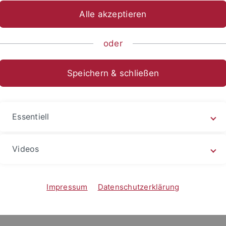
Alle akzeptieren
sch-Naturwissenschaftliche Fakultät
Fachbereiche
Informat
oder
Speichern & schließen
urs Informatik für Lebenswissenscha
Essentiell
u diesem Vorkurs finden Sie unter
Vorkurs
auf der Seite
Stu
Vorkurs Informatik für Lebenswissenschaftler
Videos
Impressum
Datenschutzerklärung