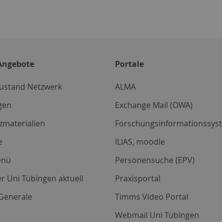
Angebote
Portale
zustand Netzwerk
ALMA
gen
Exchange Mail (OWA)
zmaterialien
Forschungsinformationssyst
e
ILIAS, moodle
enü
Personensuche (EPV)
r Uni Tübingen aktuell
Praxisportal
Generale
Timms Video Portal
Webmail Uni Tübingen