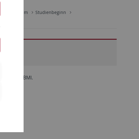
ik
Studium
Studienbeginn
ftler
dium
des IBMI.