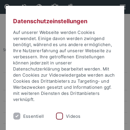
Direkt
Direkt
zum
zur
Inhalt
Fußleiste
Datenschutzeinstellungen
Auf unserer Webseite werden Cookies
verwendet. Einige davon werden zwingend
benötigt, während es uns andere ermöglichen,
Sie sind hier:
Startseite
Weiterbildung
Ihre Nutzererfahrung auf unserer Webseite zu
verbessern. Ihre getroffenen Einstellungen
können jederzeit in unserer
Über uns
Datenschutzerklärung bearbeitet werden. Mit
den Cookies zur Videowiedergabe werden auch
Wissenschaftliche Weiterbildung 2028: Fachkräfte in
Cookies des Drittanbieters zu Targeting- und
Zukunftsthemen qualifizieren und neue Bedarfe identifizieren
Werbezwecken gesetzt und Informationen ggf.
mit weiteren Diensten des Drittanbieters
Programm
verknüpft.
Abschlüsse
Essentiell
Videos
Teilnahmevoraussetzungen
Fördermöglichkeiten