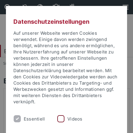
Direkt
Direkt
zum
zur
Inhalt
Fußleiste
Datenschutzeinstellungen
Auf unserer Webseite werden Cookies
verwendet. Einige davon werden zwingend
benötigt, während es uns andere ermöglichen,
Exzellenzcluster - HUMAN ORIGINS
Ihre Nutzererfahrung auf unserer Webseite zu
verbessern. Ihre getroffenen Einstellungen
Sie sind hier:
Startseite
...
Home
können jederzeit in unserer
Datenschutzerklärung bearbeitet werden. Mit
den Cookies zur Videowiedergabe werden auch
Exzellenzcluster HUMAN ORIGINS
Cookies des Drittanbieters zu Targeting- und
Werbezwecken gesetzt und Informationen ggf.
mit weiteren Diensten des Drittanbieters
verknüpft.
Essentiell
Videos