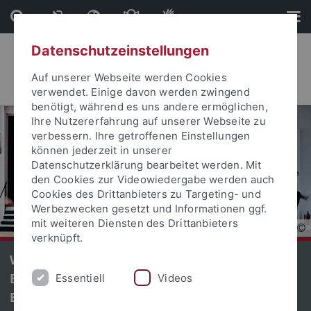
Direkt
Direkt
zum
zur
Inhalt
Fußleiste
Datenschutzeinstellungen
Auf unserer Webseite werden Cookies
verwendet. Einige davon werden zwingend
benötigt, während es uns andere ermöglichen,
Ihre Nutzererfahrung auf unserer Webseite zu
verbessern. Ihre getroffenen Einstellungen
können jederzeit in unserer
Datenschutzerklärung bearbeitet werden. Mit
den Cookies zur Videowiedergabe werden auch
Cookies des Drittanbieters zu Targeting- und
Werbezwecken gesetzt und Informationen ggf.
mit weiteren Diensten des Drittanbieters
verknüpft.
Was bedeutet Ästhetik? Dozent und
Ballettstar Friedemann Vogel bringt
Essentiell
Videos
Bewegung in die theoretische Debatte.