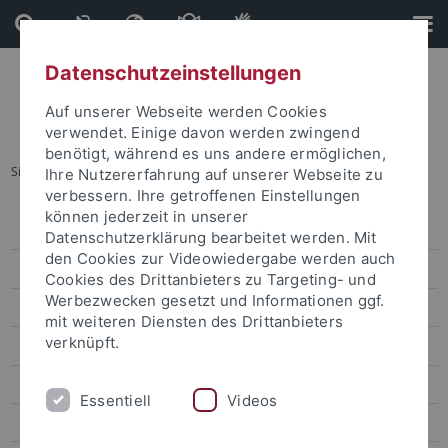
Direkt
Direkt
zum
zur
Inhalt
Fußleiste
Datenschutzeinstellungen
Auf unserer Webseite werden Cookies
verwendet. Einige davon werden zwingend
benötigt, während es uns andere ermöglichen,
Sie sind hier:
Startseite
...
Publikationen
Ihre Nutzererfahrung auf unserer Webseite zu
verbessern. Ihre getroffenen Einstellungen
können jederzeit in unserer
Pressemitteilungen
Datenschutzerklärung bearbeitet werden. Mit
den Cookies zur Videowiedergabe werden auch
attempto online
Cookies des Drittanbieters zu Targeting- und
Werbezwecken gesetzt und Informationen ggf.
Newsletter Uni Tübingen aktuell
mit weiteren Diensten des Drittanbieters
verknüpft.
Forschungsmagazin Attempto
Publikationen
Essentiell
Videos
Attempto!