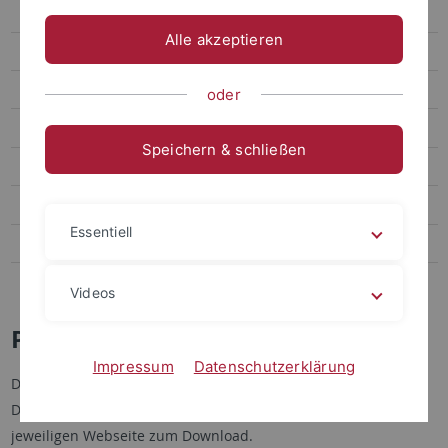
Facts and Figures
Alle akzeptieren
Jahresbericht
Universitätsreden
oder
Social Media
Speichern & schließen
Videos
Podcasts
Essentiell
Personalia
Veranstaltungen
Videos
Publikationen
Impressum
Datenschutzerklärung
Die Universität Tübingen gibt mehrere Publikationen heraus.
Diese stehen hier zur Übersicht zur Verfügung sowie auf der
jeweiligen Webseite zum Download.