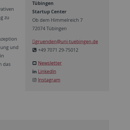
Tübingen
vativen
Startup Center
g zu
Ob dem Himmelreich 7
72074 Tübingen
nzeption
gruenden
@uni-tuebingen.de
dung und
+49 7071 29-75012
in
Newsletter
m das
LinkedIn
Instagram