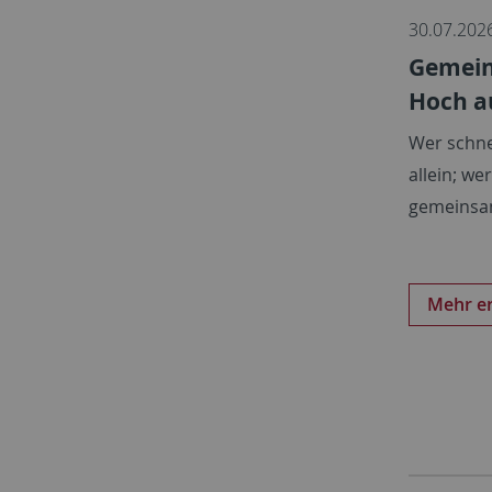
30.07.202
Gemein
Hoch a
Wer schne
allein; we
gemeinsa
Mehr e