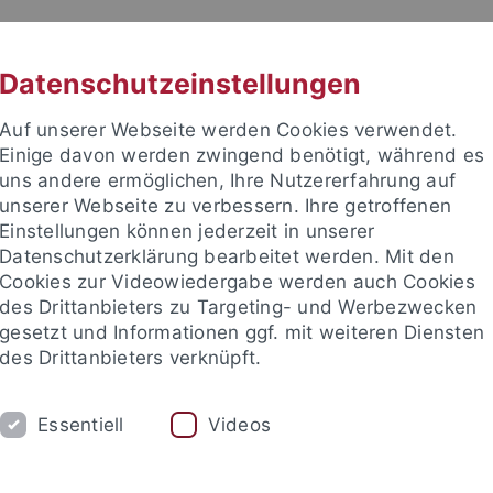
RACHE
UNI A-Z
KONTAKT
SUC
Datenschutzeinstellungen
Auf unserer Webseite werden Cookies verwendet.
Einige davon werden zwingend benötigt, während es
uns andere ermöglichen, Ihre Nutzererfahrung auf
unserer Webseite zu verbessern. Ihre getroffenen
TUDIUM
Einstellungen können jederzeit in unserer
FORSCHUNG
EINRICHTUNGE
Datenschutzerklärung bearbeitet werden. Mit den
Cookies zur Videowiedergabe werden auch Cookies
Zentren und Institute
Nachwuchsförderung
Kooperation
des Drittanbieters zu Targeting- und Werbezwecken
gesetzt und Informationen ggf. mit weiteren Diensten
des Drittanbieters verknüpft.
n
Startup Center
Essentiell
Videos