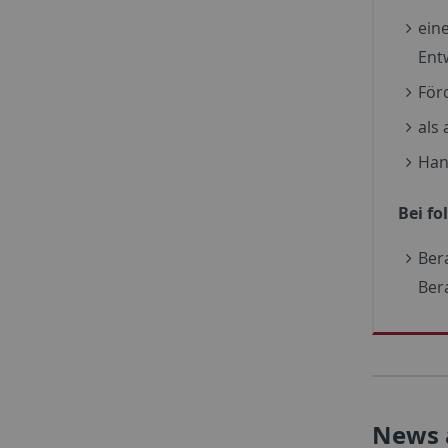
ein
Ent
För
als
Han
Bei fo
Ber
Ber
News 