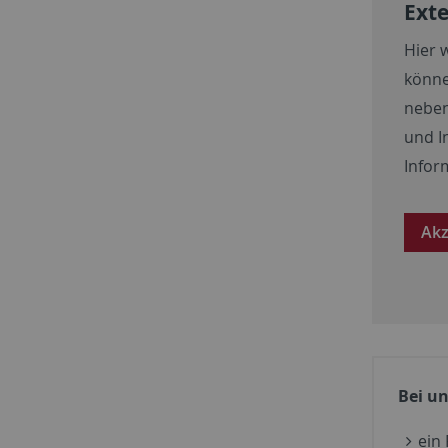
Exte
Hier 
könne
neben
und I
Infor
Akz
Bei un
ein