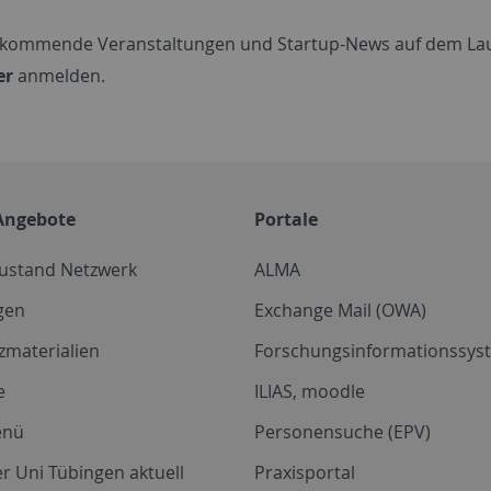
kommende Veranstaltungen und Startup-News auf dem Laufe
er
anmelden.
Angebote
Portale
zustand Netzwerk
ALMA
gen
Exchange Mail (OWA)
zmaterialien
Forschungsinformationssyst
e
ILIAS, moodle
enü
Personensuche (EPV)
r Uni Tübingen aktuell
Praxisportal