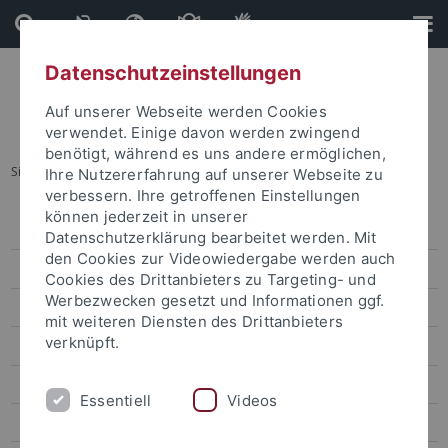
Direkt
Direkt
zum
zur
Inhalt
Fußleiste
Datenschutzeinstellungen
Auf unserer Webseite werden Cookies
verwendet. Einige davon werden zwingend
benötigt, während es uns andere ermöglichen,
Sie sind hier:
Startseite
...
Aktuelles und Publikationen
Ihre Nutzererfahrung auf unserer Webseite zu
verbessern. Ihre getroffenen Einstellungen
können jederzeit in unserer
Pressemitteilungen
Datenschutzerklärung bearbeitet werden. Mit
den Cookies zur Videowiedergabe werden auch
attempto online
Cookies des Drittanbieters zu Targeting- und
Werbezwecken gesetzt und Informationen ggf.
Newsletter Uni Tübingen aktuell
mit weiteren Diensten des Drittanbieters
verknüpft.
Forschungsmagazin Attempto
Publikationen
Essentiell
Videos
Social Media