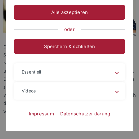
Alle akzeptieren
oder
© Foto: Jörg Jäger / Universität Tübingen
Speichern & schließen
Die Universität Tübingen bietet mehr als
200 verschiedene
Studiengänge
, von der Ägyptologie bis zu den Zellulären
Neurowissenschaften. Unser Lehrangebot spiegelt das breite
und interdisziplinäre Spektrum der Tübinger Forschung wider.
Essentiell
Denn forschendes Lernen ist eines unserer Prinzipien und das
schon in frühen Phasen des Studiums. Doch nicht nur die
Videos
Vermittlung von Fachwissen liegt uns am Herzen, sondern auch
die Vermittlung von überfachlichen Kompetenzen. Denn wir
wollen Menschen bilden.
Impressum
Datenschutzerklärung