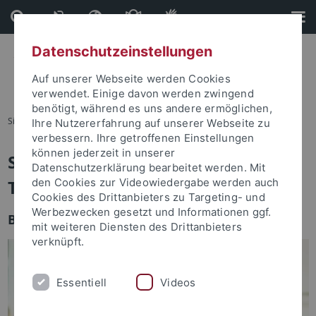
Direkt
Direkt
zum
zur
Inhalt
Fußleiste
Datenschutzeinstellungen
Auf unserer Webseite werden Cookies
verwendet. Einige davon werden zwingend
benötigt, während es uns andere ermöglichen,
Sie sind hier:
Startseite
Studium
Ihre Nutzererfahrung auf unserer Webseite zu
verbessern. Ihre getroffenen Einstellungen
können jederzeit in unserer
Studium an der Universität
Datenschutzerklärung bearbeitet werden. Mit
Tübingen
den Cookies zur Videowiedergabe werden auch
Cookies des Drittanbieters zu Targeting- und
Werbezwecken gesetzt und Informationen ggf.
Beratung und Information
mit weiteren Diensten des Drittanbieters
verknüpft.
Essentiell
Videos