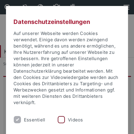
Direkt
Direkt
zum
zur
Inhalt
Fußleiste
Datenschutzeinstellungen
Auf unserer Webseite werden Cookies
verwendet. Einige davon werden zwingend
benötigt, während es uns andere ermöglichen,
Katholisch-Theologische Fakultät
Ihre Nutzererfahrung auf unserer Webseite zu
verbessern. Ihre getroffenen Einstellungen
Sie sind hier:
Startseite
...
Forschung
können jederzeit in unserer
Datenschutzerklärung bearbeitet werden. Mit
den Cookies zur Videowiedergabe werden auch
Cookies des Drittanbieters zu Targeting- und
Forschung an der Katholisch-
Werbezwecken gesetzt und Informationen ggf.
Theologischen Fakultät
mit weiteren Diensten des Drittanbieters
Die Katholisch-Theologische Fakultät ist der Idee der
verknüpft.
Forschungs- und Lehruniversität verpflichtet.
Die Lehrstühle und Institute verfolgen fachspezifische
Essentiell
Videos
Forschungsvorhaben, über die auf den einzelnen
Lehrstuhl- und Institutsseiten
näher informiert wird.