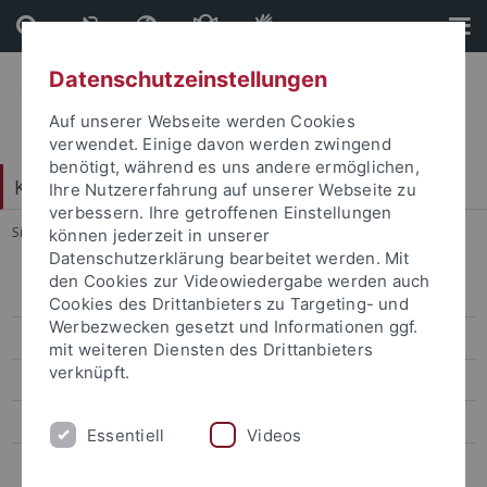
Direkt
Direkt
zum
zur
Inhalt
Fußleiste
Datenschutzeinstellungen
Auf unserer Webseite werden Cookies
verwendet. Einige davon werden zwingend
benötigt, während es uns andere ermöglichen,
Katholisch-Theologische Fakultät
Ihre Nutzererfahrung auf unserer Webseite zu
verbessern. Ihre getroffenen Einstellungen
Sie sind hier:
Startseite
...
Im Studium
können jederzeit in unserer
Datenschutzerklärung bearbeitet werden. Mit
den Cookies zur Videowiedergabe werden auch
Informationen für StudienanfängerInnen
Cookies des Drittanbieters zu Targeting- und
Werbezwecken gesetzt und Informationen ggf.
Studiengänge
mit weiteren Diensten des Drittanbieters
verknüpft.
Lehrangebot
Sprachkurse
Essentiell
Videos
Studierende mit Familienaufgaben