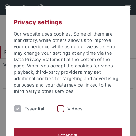
Skip
Skip
to
to
content
footer
Privacy settings
Our website uses cookies. Some of them are
mandatory, while others allow us to improve
your experience while using our website. You
Faculty of Catholic Theology
may change your settings at any time via the
Data Privacy Statement at the bottom of the
You are here:
Home
...
Im Studium
page. When you accept the cookies for video
playback, third-party providers may set
additional cookies for targeting and advertising
Informationen für StudienanfängerInnen
purposes and your data may be linked to the
third party’s other services.
Studiengänge
Lehrangebot
Essential
Videos
Sprachkurse
Studierende mit Familienaufgaben
Accept all