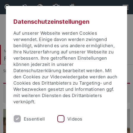
Direkt
Direkt
zum
zur
Inhalt
Fußleiste
Datenschutzeinstellungen
Auf unserer Webseite werden Cookies
verwendet. Einige davon werden zwingend
benötigt, während es uns andere ermöglichen,
Mathematisch-Naturwissenschaftliche Fakultät
Ihre Nutzererfahrung auf unserer Webseite zu
Fachbereich Geowissenschaften
verbessern. Ihre getroffenen Einstellungen
können jederzeit in unserer
Datenschutzerklärung bearbeitet werden. Mit
Sie sind hier:
Startseite
...
Fachbereich
den Cookies zur Videowiedergabe werden auch
Cookies des Drittanbieters zu Targeting- und
Werbezwecken gesetzt und Informationen ggf.
Fachbereich Geowissenschaften
mit weiteren Diensten des Drittanbieters
verknüpft.
Essentiell
Videos