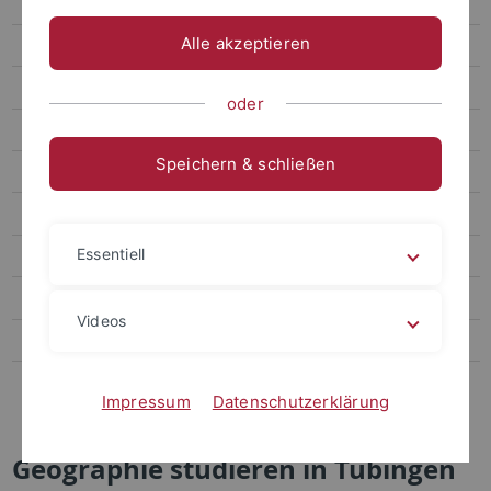
Master Humangeographie
Alle akzeptieren
Master Physische Geographie
TübAix
oder
Geowissenschaften
Speichern & schließen
Geoökologie
Umweltnaturwissenschaften
Essentiell
Applied & Environmental Geoscience
Naturwissenschaftliche Archäologie und Paläoanthropologie
Videos
Palaeolithic Archaeology (ART-W)
Transdisciplinary Studies of Climate, Environment and Energy
Impressum
Datenschutzerklärung
(TRACEE)
Geographie studieren in Tübingen