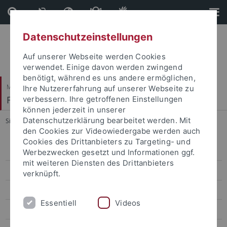
Direkt
Direkt
zum
zur
Inhalt
Fußleiste
Datenschutzeinstellungen
Auf unserer Webseite werden Cookies
verwendet. Einige davon werden zwingend
benötigt, während es uns andere ermöglichen,
Mathematisch-Naturwissenschaftliche Fakultät
Ihre Nutzererfahrung auf unserer Webseite zu
Fachbereich Geowissenschaften
verbessern. Ihre getroffenen Einstellungen
können jederzeit in unserer
Datenschutzerklärung bearbeitet werden. Mit
Sie sind hier:
Startseite
...
Geographie
den Cookies zur Videowiedergabe werden auch
Cookies des Drittanbieters zu Targeting- und
Geographie
Werbezwecken gesetzt und Informationen ggf.
mit weiteren Diensten des Drittanbieters
Bachelor of Science
verknüpft.
Bachelor of Science Nebenfach
Essentiell
Videos
Bachelor of Education / Master of Education (Lehramt)