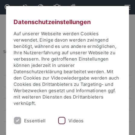
Direkt
Direkt
zum
zur
Inhalt
Fußleiste
Datenschutzeinstellungen
Auf unserer Webseite werden Cookies
verwendet. Einige davon werden zwingend
benötigt, während es uns andere ermöglichen,
Sie sind hier:
Startseite
...
Aus dem Netzwerk
Ihre Nutzererfahrung auf unserer Webseite zu
verbessern. Ihre getroffenen Einstellungen
können jederzeit in unserer
Registrierung
Datenschutzerklärung bearbeitet werden. Mit
den Cookies zur Videowiedergabe werden auch
Aus dem Netzwerk
Cookies des Drittanbieters zu Targeting- und
Werbezwecken gesetzt und Informationen ggf.
Forschenden-Alumni
mit weiteren Diensten des Drittanbieters
verknüpft.
Alumni-Fachbereiche
Spenden
Essentiell
Videos
Engagieren