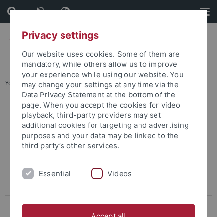
Skip
Skip
to
to
content
footer
Privacy settings
Our website uses cookies. Some of them are
mandatory, while others allow us to improve
your experience while using our website. You
You are here:
Startseite
...
Professuren
may change your settings at any time via the
Data Privacy Statement at the bottom of the
page. When you accept the cookies for video
Freie Stellen
playback, third-party providers may set
additional cookies for targeting and advertising
IT & Bib / Technik & Handwerk / Verwaltung
purposes and your data may be linked to the
third party’s other services.
Professuren
Postdocs, Juniorprofessuren, Nachwuchsgruppenleitungen
Essential
Videos
Berufsausbildung an der Universität Tübingen
Internationale Forschende
Accept all