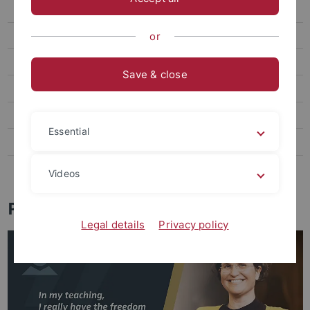
Exzellente Forschungsbedingungen
Werte
or
Karriereentwicklung
Save & close
Benefits
Familie und Beruf
Essential
Tübingen und Region
Stellenangebote veröffentlichen
Videos
Professuren
Legal details
Privacy policy