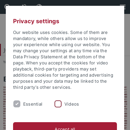
Skip
Skip
to
to
content
footer
Privacy settings
Our website uses cookies. Some of them are
mandatory, while others allow us to improve
your experience while using our website. You
Juristische Fakultät
may change your settings at any time via the
Data Privacy Statement at the bottom of the
You are here:
Startseite
...
Einrichtungen
page. When you accept the cookies for video
playback, third-party providers may set
additional cookies for targeting and advertising
Einrichtungen
purposes and your data may be linked to the
third party’s other services.
Essential
Videos
Accept all