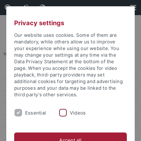
Skip
Skip
to
to
content
footer
Privacy settings
Our website uses cookies. Some of them are
mandatory, while others allow us to improve
your experience while using our website. You
You are here:
Startseite
...
Aktuelles und Publikationen
may change your settings at any time via the
Data Privacy Statement at the bottom of the
page. When you accept the cookies for video
Pressemitteilungen
playback, third-party providers may set
additional cookies for targeting and advertising
attempto online
purposes and your data may be linked to the
third party’s other services.
Newsletter Uni Tübingen aktuell
Forschungsmagazin Attempto
Essential
Videos
Publikationen
Social Media
Accept all