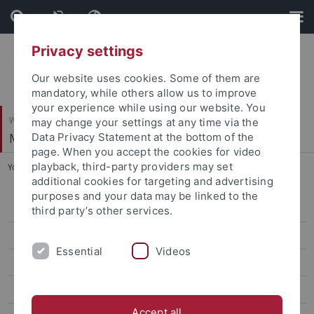
Skip
Skip
to
to
content
footer
Privacy settings
Our website uses cookies. Some of them are
mandatory, while others allow us to improve
your experience while using our website. You
Wirtschafts- und Sozialwissenschaftliche Fakultät
may change your settings at any time via the
Methodenzentrum
Data Privacy Statement at the bottom of the
page. When you accept the cookies for video
playback, third-party providers may set
You are here:
Startseite
...
Wege in die QSF
additional cookies for targeting and advertising
purposes and your data may be linked to the
E-Learning
third party’s other services.
Förderline 4 - Eignung und Auswahl: Archivierung
Essential
Videos
Für Dozierende
Linksammlung
Accept all