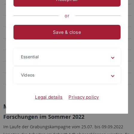
Ausstellungsprojekte
or
Fachkonferenzen
Save & close
Exkursionen
Abschlussarbeiten
Fördervereine
Essential
Publikationsreihen
Videos
Sammlung
Links
Legal details
Privacy policy
Movila lui Deciov
Forschungen im Sommer 2022
Im Laufe der Grabungskampagne vom 25.07. bis 09.09.2022