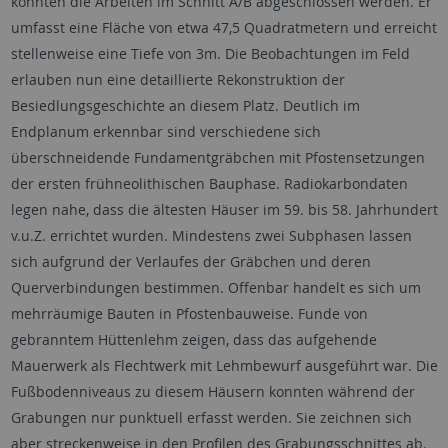
konnten die Arbeiten im Schnitt A/B abgeschlossen werden. Er
umfasst eine Fläche von etwa 47,5 Quadratmetern und erreicht
stellenweise eine Tiefe von 3m. Die Beobachtungen im Feld
erlauben nun eine detaillierte Rekonstruktion der
Besiedlungsgeschichte an diesem Platz. Deutlich im
Endplanum erkennbar sind verschiedene sich
überschneidende Fundamentgräbchen mit Pfostensetzungen
der ersten frühneolithischen Bauphase. Radiokarbondaten
legen nahe, dass die ältesten Häuser im 59. bis 58. Jahrhundert
v.u.Z. errichtet wurden. Mindestens zwei Subphasen lassen
sich aufgrund der Verlaufes der Gräbchen und deren
Querverbindungen bestimmen. Offenbar handelt es sich um
mehrräumige Bauten in Pfostenbauweise. Funde von
gebranntem Hüttenlehm zeigen, dass das aufgehende
Mauerwerk als Flechtwerk mit Lehmbewurf ausgeführt war. Die
Fußbodenniveaus zu diesem Häusern konnten während der
Grabungen nur punktuell erfasst werden. Sie zeichnen sich
aber streckenweise in den Profilen des Grabungsschnittes ab.