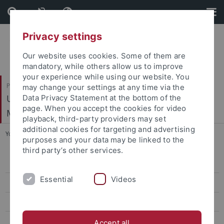
Skip
Skip
to
to
content
footer
Privacy settings
Our website uses cookies. Some of them are
mandatory, while others allow us to improve
your experience while using our website. You
Philosophische Fakultät
may change your settings at any time via the
Ur- und Frühgeschichte und Archäologie des
Data Privacy Statement at the bottom of the
page. When you accept the cookies for video
Mittelalters
playback, third-party providers may set
additional cookies for targeting and advertising
You are here:
Startseite
...
Untersuchungen in 2022
purposes and your data may be linked to the
third party’s other services.
Mitarbeiter
Essential
Videos
Forschungsprojekte
Aktuelle Forschungsprojekte
Abgeschlossene Forschungsprojekte
Accept all