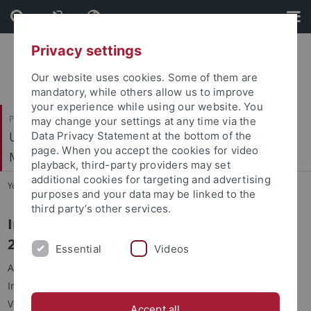
Skip
Skip
to
to
content
footer
Privacy settings
Our website uses cookies. Some of them are
mandatory, while others allow us to improve
your experience while using our website. You
Philosophische Fakultät
may change your settings at any time via the
Ur- und Frühgeschichte und Archäologie des
Data Privacy Statement at the bottom of the
page. When you accept the cookies for video
Mittelalters
playback, third-party providers may set
additional cookies for targeting and advertising
You are here:
Startseite
...
Aktuelles
purposes and your data may be linked to the
third party’s other services.
Institutskolloquium Sommersemester
2026
Essential
Videos
Ab dem 22. April findet wieder mittwochs, 12:15 Uhr das
Institutskolloquium mit einer breiten Palette interessanter
Vorträge von Institutsangehörigen und Externen im Raum 212
Accept all