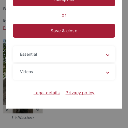
Büro:
Wilhelmstraße 12, Raum 2.01, 2.OG
or
E-Mail:
erikwascheck
@gmail.com
/
erik.wascheck
@student.uni-tuebingen.de
Save & close
Essential
Videos
Legal details
Privacy policy
Erik Wascheck