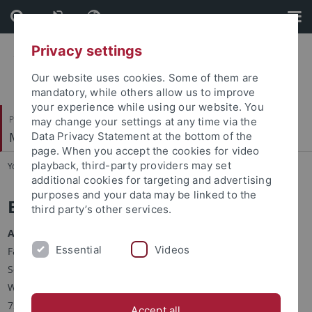
Skip
Skip
to
to
content
footer
Privacy settings
Our website uses cookies. Some of them are
mandatory, while others allow us to improve
your experience while using our website. You
Philosophische Fakultät
may change your settings at any time via the
Mittelalterliche Geschichte
Data Privacy Statement at the bottom of the
page. When you accept the cookies for video
playback, third-party providers may set
You are here:
Startseite
...
Wascheck
additional cookies for targeting and advertising
purposes and your data may be linked to the
Erik Wascheck, M.A.
third party’s other services.
Adresse:
Essential
Videos
Fachbereich Geschichtswissenschaft
Seminar für mittelalterliche Geschichte
Wilhelmstraße 36
72074 Tübingen
Accept all