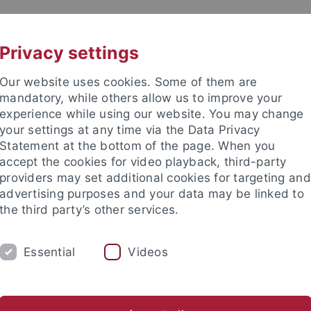
UNI A-Z
KONTAKT
Privacy settings
Our website uses cookies. Some of them are
mandatory, while others allow us to improve your
experience while using our website. You may change
your settings at any time via the Data Privacy
Statement at the bottom of the page. When you
akultät
accept the cookies for video playback, third-party
ie
providers may set additional cookies for targeting and
advertising purposes and your data may be linked to
the third party’s other services.
Essential
Videos
UST
AK MORDHORST
AK HEIDE
ublications
Patents
Group Members