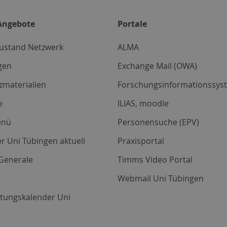
Angebote
Portale
zustand Netzwerk
ALMA
gen
Exchange Mail (OWA)
zmaterialien
Forschungsinformationssyst
e
ILIAS, moodle
enü
Personensuche (EPV)
r Uni Tübingen aktuell
Praxisportal
Generale
Timms Video Portal
Webmail Uni Tübingen
ltungskalender Uni