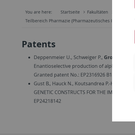
You are here:
Startseite
Fakultäten
Mathemati
Teilbereich Pharmazie (Pharmazeutisches Institut)
Patents
Deppenmeier U., Schweiger P.,
Gross H.
(20
Enantioselective production of alpha-hydro
Granted patent No.: EP2316926 B1
Gust B., Hauck N., Koutsandrea P.-H., Sonne
GENETIC CONSTRUCTS FOR THE IMPROVED 
EP24218142