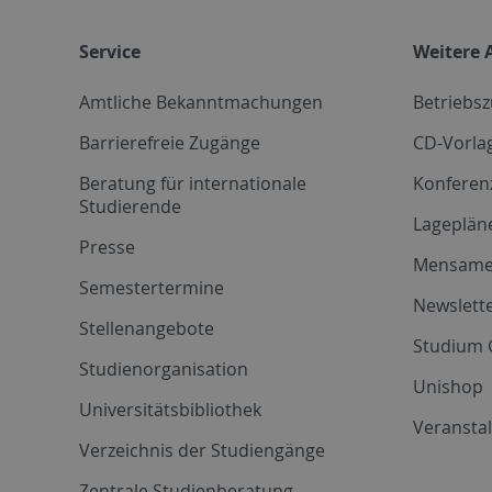
Service
Weitere 
Amtliche Bekanntmachungen
Betriebs
Barrierefreie Zugänge
CD-Vorla
Beratung für internationale
Konferen
Studierende
Lageplän
Presse
Mensam
Semestertermine
Newslette
Stellenangebote
Studium 
Studienorganisation
Unishop
Universitätsbibliothek
Veransta
Verzeichnis der Studiengänge
Zentrale Studienberatung