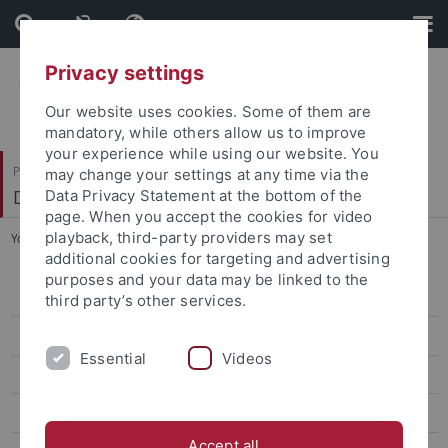
Skip
Skip
to
to
content
footer
Privacy settings
Our website uses cookies. Some of them are
mandatory, while others allow us to improve
your experience while using our website. You
Philosophische Fakultät
may change your settings at any time via the
Deutsches Seminar
Data Privacy Statement at the bottom of the
page. When you accept the cookies for video
playback, third-party providers may set
You are here:
Startseite
...
Programm "Doppelmaster"
additional cookies for targeting and advertising
purposes and your data may be linked to the
Bachelor of Education (B.Ed.) - Deutsch
third party’s other services.
Master of Education (M.Ed.) - Deutsch
Essential
Videos
Praxissemester
Seminarinterne Prüfungsanmeldung
Accept all