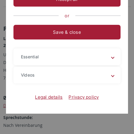
Forschung
Publikationen
or
Prof. Dr. Klaus Ridder
Save & close
Lehrstuhl für Deutsche Philologie / Mediävistik (2002–
2024)
Universität Tübingen
Essential
Deutsches Seminar
Hölderlinstraße 29 / Raum 108
Videos
72074 Tübingen
Legal details
Privacy policy
+ 49-(0)7071-29-72955
klaus.ridder@uni-tuebingen.de
Sprechstunde:
Nach Vereinbarung