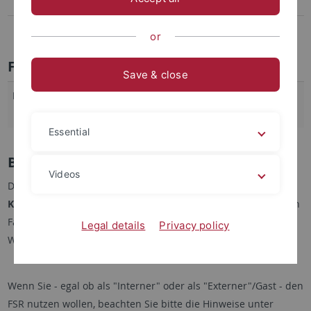
Technische Ausstattung
Lageplan + Anfahrt
or
Fakultätssitzungsraum
Save & close
Lage/Standort
Nauklerstr. 47, EG, Raum 019, 72074
Tübingen
Essential
Beschreibung
Videos
Der Fakultätssitzungsraum (FSR) ist der
Multimedia-
Konferenzraum
der Wirtschafts- und Sozialwissenschaftlichen
Fakultät. Die technische Betreuung liegt in den Händen der
Legal details
Privacy policy
Wiwi-IT.
Wenn Sie - egal ob als "Interner" oder als "Externer"/Gast - den
FSR nutzen wollen, beachten Sie bitte die Hinweise unter