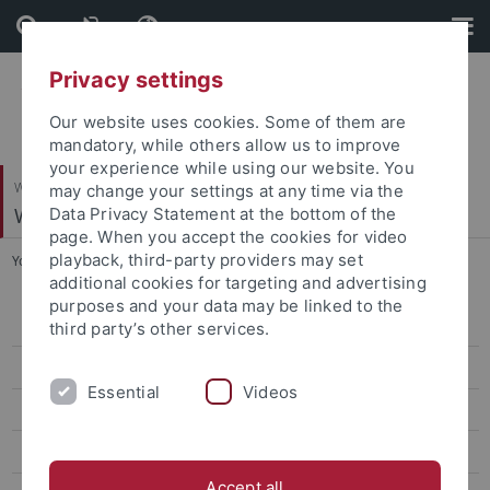
Skip
Skip
to
to
content
footer
Privacy settings
Our website uses cookies. Some of them are
mandatory, while others allow us to improve
your experience while using our website. You
Wirtschafts- und Sozialwissenschaftliche Fakultät
may change your settings at any time via the
Wiwi-IT / PC-Labor
Data Privacy Statement at the bottom of the
page. When you accept the cookies for video
playback, third-party providers may set
You are here:
Startseite
...
Fakultätssitzungsraum (FSR)
additional cookies for targeting and advertising
purposes and your data may be linked to the
Büro der Wiwi-IT
third party’s other services.
PC-Labor / PC-Pools
Essential
Videos
Fakultätssitzungsraum (FSR)
Nutzung des FSR
Accept all