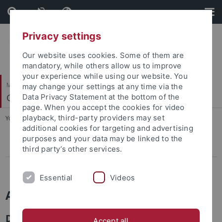
Skip
Skip
to
to
content
footer
Privacy settings
Our website uses cookies. Some of them are
mandatory, while others allow us to improve
your experience while using our website. You
Mathematisch-Naturwissenschaftliche Fakultät
may change your settings at any time via the
Geoinformatik / GIS
Data Privacy Statement at the bottom of the
page. When you accept the cookies for video
playback, third-party providers may set
You are here:
Startseite
...
Aktuelle Projekte
additional cookies for targeting and advertising
purposes and your data may be linked to the
ROCEEH
third party’s other services.
FloodAdaptVN
Essential
Videos
Aktuelle Projekte
Derzeit forscht die Arbeitsgruppe an
Accept all