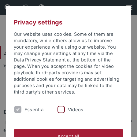
Skip
Skip
to
to
content
footer
Privacy settings
Our website uses cookies. Some of them are
mandatory, while others allow us to improve
your experience while using our website. You
Zentrum für Datenverarbeitung (ZDV)
may change your settings at any time via the
Data Privacy Statement at the bottom of the
You are here:
Startseite
...
Cloud
page. When you accept the cookies for video
playback, third-party providers may set
additional cookies for targeting and advertising
Microsoft 365
purposes and your data may be linked to the
third party’s other services.
Teams
Essential
Videos
Clouddienste
Hier finden Sie Dienstleistungen zum Speichern von Daten auf
externen Servern.
Accept all