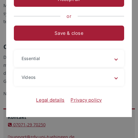
Mit
Office 365 (MS-Cloud)
können Sie Daten zentral speichern,
synchronisieren und bei Bedarf mit anderen Anwendern
or
teilen.
Save & close
Cloud Computing
Das ZDV bietet in Verbindung mit anderen Einrichtungen
Essential
mehre Angebote für
Cloud Computing
an. Scherpunkte sind
die Fachdisziplinen Astrophysik, Bioinformatik und
Videos
Geowissenschaften.
Näheres finden Sie
hier
.
Legal details
Privacy policy
Kontakt
07071-29 70250
support
@zdv.uni-tuebingen.de