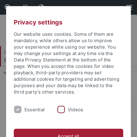
Skip
Skip
to
to
content
footer
Privacy settings
Our website uses cookies. Some of them are
mandatory, while others allow us to improve
your experience while using our website. You
Evangelisch-Theologische Fakultät
may change your settings at any time via the
Praktische Theologie II
Data Privacy Statement at the bottom of the
page. When you accept the cookies for video
playback, third-party providers may set
You are here:
Startseite
...
Team
additional cookies for targeting and advertising
purposes and your data may be linked to the
Aktuelles
third party’s other services.
Projekt
Essential
Videos
QUIRU-B
Team
Accept all